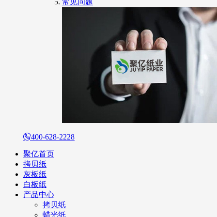
常见问题
400-628-2228
聚亿首页
拷贝纸
灰板纸
白板纸
产品中心
拷贝纸
蜡光纸