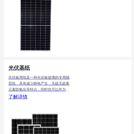
光伏基纸
光伏板用纸是一种光伏板玻璃的专用隔
层纸，具有减少静电产生，无硫无卤素
元素防氧化等特点，同时也可以作为光
伏玻璃的包装使用，纸张为原浆制作，
了解详情
纸张厚度均匀，杂质少，表面光滑，纤
维细腻，吸水性较好。