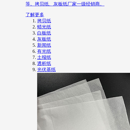
等。拷贝纸、灰板纸厂家一级经销商。
了解更多
拷贝纸
蜡光纸
白板纸
灰板纸
新闻纸
有光纸
土报纸
透析纸
光伏基纸