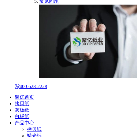
常见问题
400-628-2228
聚亿首页
拷贝纸
灰板纸
白板纸
产品中心
拷贝纸
蜡光纸