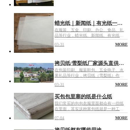
综合成本
蜡光纸｜新闻纸｜有光纸一站式采购——东莞市聚亿纸业实力厂家推荐
在服装、五金、印刷、办公、食品、礼
品等行业，蜡光纸、新闻纸、有光纸是
用量大、应用广的基础包装与印刷用
03-31
MORE
纸。寻找稳定可靠的蜡光纸批发厂家、
新闻纸厂家、有光纸批发工厂，直接关
系到企业采购成本、产品品质与交付效
拷贝纸/雪梨纸厂家源头直供优选——东莞聚亿纸业雪梨纸批发
率
在包装印刷、服装鞋包、五金电子、水
果礼品等行业，拷贝纸（雪梨纸）作为
轻薄防护、内衬填充、美观包装的核心
03-31
MORE
用纸，其品质、稳定性与供货能力直接
影响产品包装效果与成本控制
买包包里塞的纸是什么纸
我们常买的包包衣服里面都会有一些纸
在里面，其实这种塞包纸就是一种工业
用纸叫拷贝纸，它是一种生产难度相当
07-04
MORE
高的高级文化工业用纸。不过也有一些
人会用质量较差的薄页纸来用作塞包
拷贝纸都有哪些用途