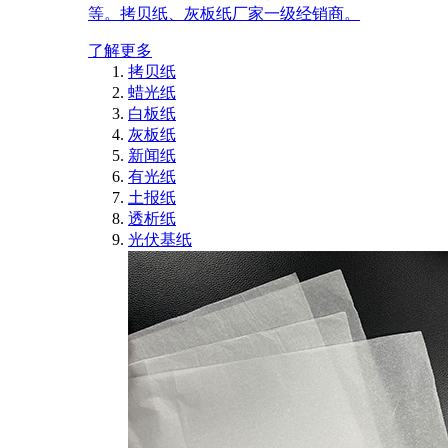
等。拷贝纸、灰板纸厂家一级经销商。
了解更多
拷贝纸
蜡光纸
白板纸
灰板纸
新闻纸
有光纸
土报纸
透析纸
光伏基纸