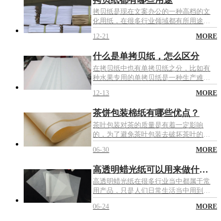
纸。
拷贝纸是现在文案办公的一种高档的文
化用纸，在很多行业领域都有所用途，
因拷贝纸的柔韧性很好、白度高、透明
12-21
MORE
度也强，而且表面相当细腻、平整等优
点，可以说是一款高档的印刷纸，很受
什么是单拷贝纸，怎么区分
大家的喜爱。
在拷贝纸中也有单拷贝纸之分，比如有
种水果专用的单拷贝纸是一种生产难度
相当高的高级文化工业用纸，这种单拷
12-13
MORE
贝纸有着自身的技术特性，如较高的物
理强底、优良的均匀度和透明度等。
茶饼包装棉纸有哪些优点？
茶叶包装对茶的质量是有着一定影响
的，为了避免茶叶包装去破坏茶叶的质
量得用专用的茶饼包装棉纸来进行操
06-30
MORE
作，茶饼包装棉纸就是市场当中的常用
选择主要有下面这些优势。
高透明蜡光纸可以用来做什么？
高透明蜡光纸在很多行业当中都属于常
用产品，只是人们日常生活当中用到的
不多才没有关注，下面就来给大家说说
06-24
MORE
高透明蜡光纸都能用来做什么吧。