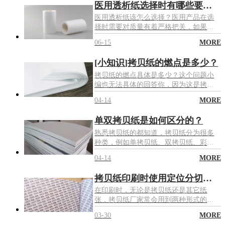
医用透析纸选择时有哪些要求？
医用透析纸该怎么选择？医用产品在选
择时需要对质量有着严格把关，如果在
选择当中发生意外就有可能引发很多麻
06-15
MORE
烦问题，下面就是医用透析纸在选择时
需要注意的要求来跟着我们看看吧。
[小知识]拷贝纸的燃点是多少？
拷贝纸的燃点具体是多少？这个问题小
编也无法具体的回答你，因为这是拷贝
纸厂家聚亿纸业小编突发奇想写下来的
04-14
MORE
一篇文章，但是没关系，小编也是做了
功课的，接下来就通过查阅的资料来和
单双拷贝纸是如何区分的？
大家分析一下拷贝纸的燃点是多少?
熟悉拷贝纸的都知道，拷贝纸分为很多
种类，例如单拷贝纸、双拷贝纸、彩色
拷贝纸等，那么这些种类都是如何区分
04-14
MORE
的呢，彩色拷贝纸就显而易见了，非常
容易区分，接下来聚亿纸业就来和大家
拷贝纸印刷时使用定位分切有什么作用？
着重说说这其中的“单和双”是如何区分
的。
在印刷时，无论是拷贝纸还是其它纸
张，拷贝纸厂家常会用到两种形式的排
版方法，便是循环版和定位分切这两种
03-30
MORE
方法了，那么这两种方法进行拷贝纸印