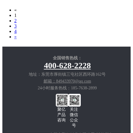
刷有什么不一样的方法呢？下面来看聚
亿纸业来为你们介绍。
«
1
2
3
4
»
全国销售热线：
400-628-2228
地址：东莞市厚街镇三屯社区西环路162号
邮箱：849433970@qq.com
24小时服务热线：185-7638-2899
聚亿
关注
产品
微信
咨询
公众
号