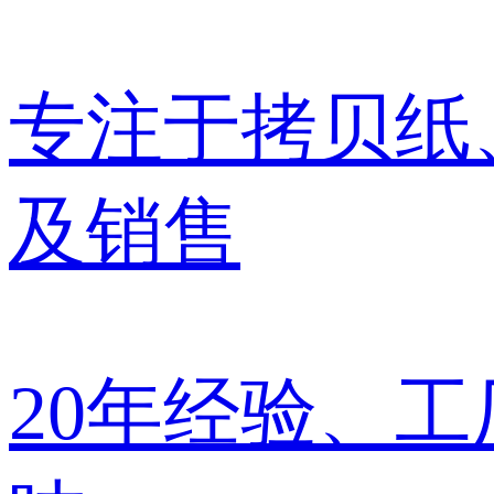
专注于
拷贝纸
及销售
20年
经验、工