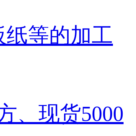
板纸
等的加工
平方
、现货
5000