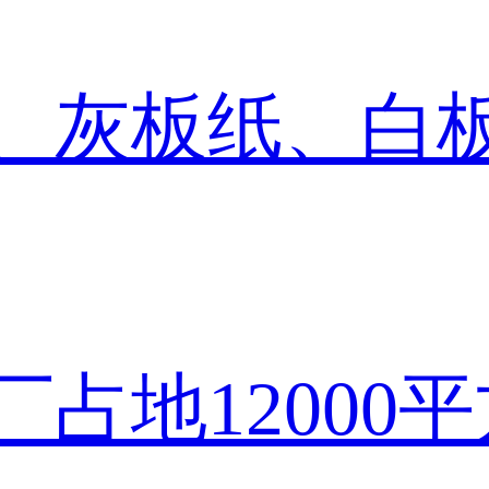
、灰板纸、白
厂占地
12000