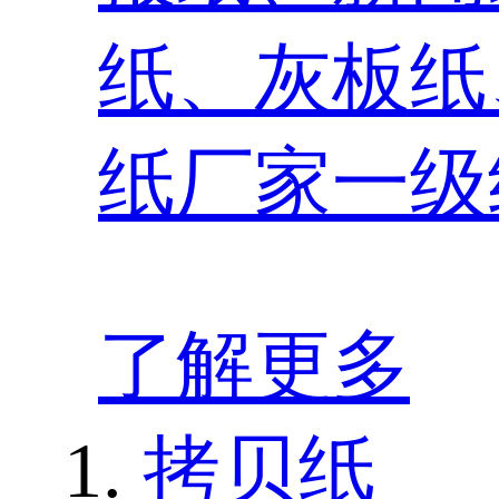
纸、灰板纸
纸厂家一级
了解更多
拷贝纸